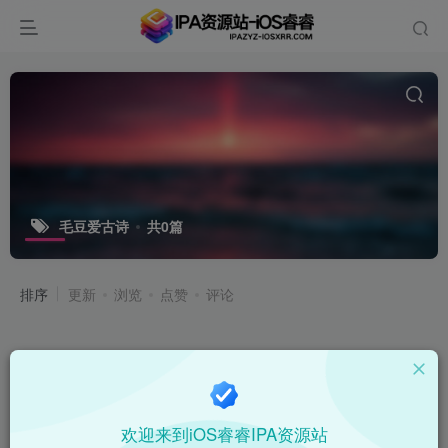
毛豆爱古诗
共0篇
排序
更新
浏览
点赞
评论
欢迎来到iOS睿睿IPA资源站