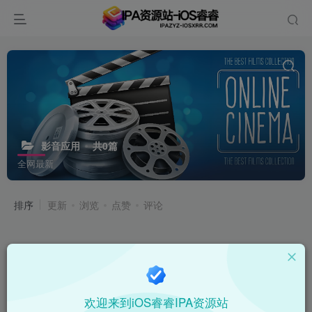
影音应用
共0篇
全网最新
排序
更新
浏览
点赞
评论
欢迎来到iOS睿睿IPA资源站