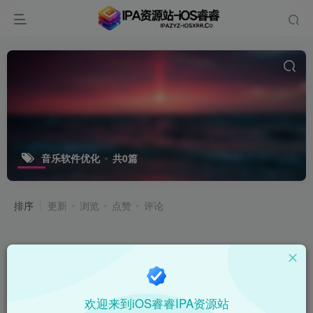
音乐软件优化
共0篇
排序
更新
浏览
点赞
评论
欢迎来到iOS睿睿IPA资源站